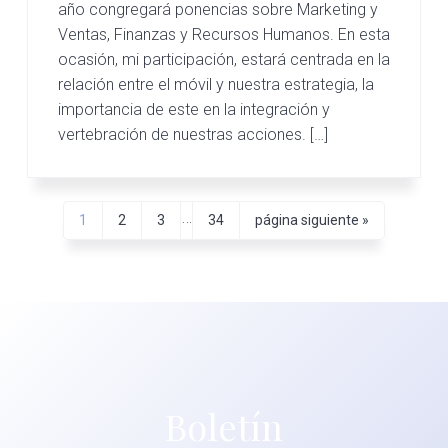
año congregará ponencias sobre Marketing y
Ventas, Finanzas y Recursos Humanos. En esta
ocasión, mi participación, estará centrada en la
relación entre el móvil y nuestra estrategia, la
importancia de este en la integración y
vertebración de nuestras acciones. […]
Páginas
…
Página
Página
Página
Página
Ir
1
2
3
34
página siguiente »
a
intermedias
la
omitidas
Boletín