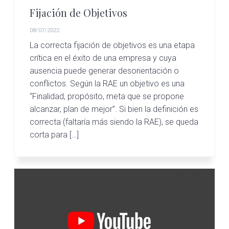
c
d
g
s
Fijación de Objetivos
i
o
i
ó
p
n
08/07/2022
n
r
a
La correcta fijación de objetivos es una etapa
crítica en el éxito de una empresa y cuya
p
i
ausencia puede generar desorientación o
r
n
conflictos. Según la RAE un objetivo es una
i
c
“Finalidad, propósito, meta que se propone
n
i
alcanzar, plan de mejor”. Si bien la definición es
c
p
correcta (faltaría más siendo la RAE), se queda
i
a
corta para […]
p
l
a
l