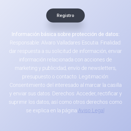
Información básica sobre protección de datos:
Responsable: Alvaro Valladares Escutia. Finalidad:
dar respuesta a su solicitud de información, enviar
información relacionada con acciones de
marketing y publicidad, envío de newsletters,
presupuesto o contacto. Legitimación:
Consentimiento del interesado al marcar la casilla
y enviar sus datos. Derechos: Acceder, rectificar y
suprimir los datos, así como otros derechos como
se explica en la página
Aviso Legal
.