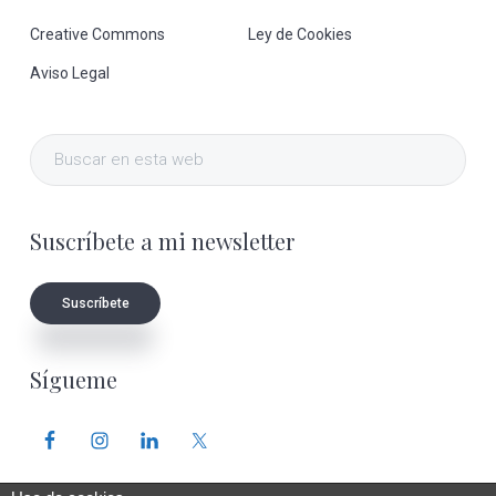
Creative Commons
Ley de Cookies
Aviso Legal
Buscar
en
esta
Suscríbete a mi newsletter
web
Suscríbete
Sígueme