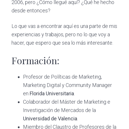
c
d
g
2006, pero ¿Cómo llegué aquí? ¿Qué he hecho
s
i
o
i
desde entonces?
ó
p
n
n
r
a
Lo que vas a encontrar aquí es una parte de mis
p
i
experiencias y trabajos, pero no lo que voy a
r
n
hacer, que espero que sea lo más interesante.
i
c
Formación:
n
i
c
p
i
a
Profesor de Políticas de Marketing,
p
l
Marketing Digital y Community Manager
a
en
Florida Universitaria
.
l
Colaborador del Máster de Marketing e
Investigación de Mercados de la
Universidad de Valencia
.
Miembro del Claustro de Profesores de la