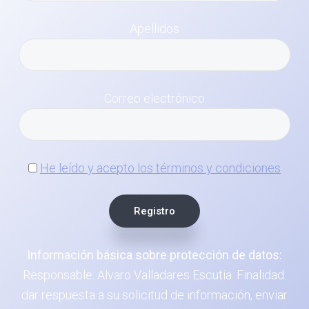
Apellidos
Correo electrónico
He leído y acepto los términos y condiciones
Información básica sobre protección de datos:
Responsable: Alvaro Valladares Escutia. Finalidad:
dar respuesta a su solicitud de información, enviar