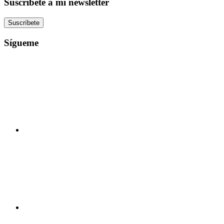
Suscríbete a mi newsletter
web
Suscríbete
Sígueme