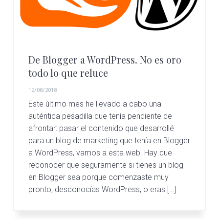
c
d
g
s
i
o
i
ó
p
n
n
r
a
p
i
De Blogger a WordPress. No es oro
r
n
todo lo que reluce
i
c
12/08/2018
n
i
Este último mes he llevado a cabo una
c
p
auténtica pesadilla que tenía pendiente de
i
a
afrontar: pasar el contenido que desarrollé
para un blog de marketing que tenía en Blogger
p
l
a WordPress, vamos a esta web. Hay que
a
reconocer que seguramente si tienes un blog
l
en Blogger sea porque comenzaste muy
pronto, desconocías WordPress, o eras […]