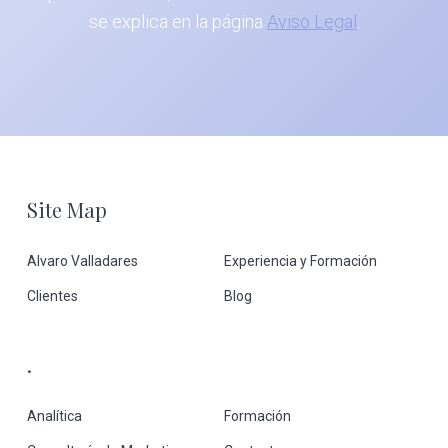
se explica en la página
Aviso Legal
.
Footer
Site Map
Alvaro Valladares
Experiencia y Formación
Clientes
Blog
.
Analítica
Formación