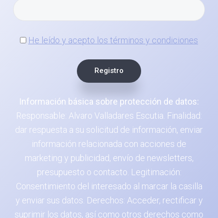
He leído y acepto los términos y condiciones
Información básica sobre protección de datos:
Responsable: Alvaro Valladares Escutia. Finalidad:
dar respuesta a su solicitud de información, enviar
información relacionada con acciones de
marketing y publicidad, envío de newsletters,
presupuesto o contacto. Legitimación:
Consentimiento del interesado al marcar la casilla
y enviar sus datos. Derechos: Acceder, rectificar y
suprimir los datos, así como otros derechos como