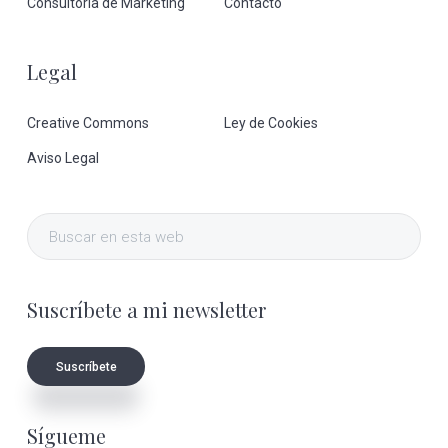
Consultoría de Marketing
Contacto
Legal
Creative Commons
Ley de Cookies
Aviso Legal
Buscar
en
esta
Suscríbete a mi newsletter
web
Suscríbete
Sígueme