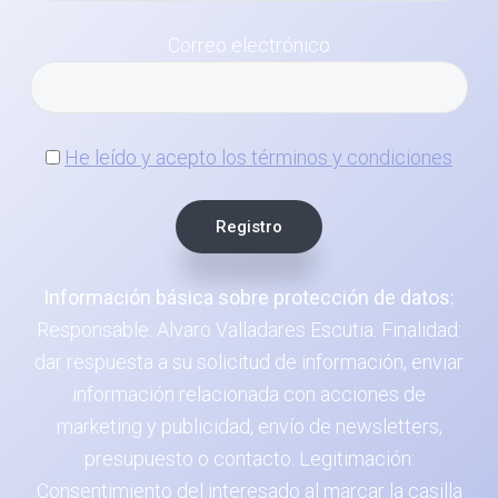
Correo electrónico
He leído y acepto los términos y condiciones
Información básica sobre protección de datos:
Responsable: Alvaro Valladares Escutia. Finalidad:
dar respuesta a su solicitud de información, enviar
información relacionada con acciones de
marketing y publicidad, envío de newsletters,
presupuesto o contacto. Legitimación:
Consentimiento del interesado al marcar la casilla