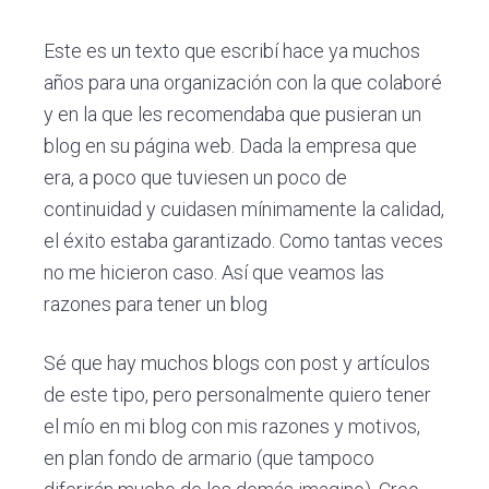
c
d
g
rte
rte
rte
s
i
o
i
Este es un texto que escribí hace ya muchos
ó
p
n
años para una organización con la que colaboré
n
r
a
y en la que les recomendaba que pusieran un
p
i
blog en su página web. Dada la empresa que
r
n
era, a poco que tuviesen un poco de
i
c
continuidad y cuidasen mínimamente la calidad,
n
i
el éxito estaba garantizado. Como tantas veces
c
p
no me hicieron caso. Así que veamos las
i
a
razones para tener un blog
p
l
a
Sé que hay muchos blogs con post y artículos
l
de este tipo, pero personalmente quiero tener
el mío en mi blog con mis razones y motivos,
en plan fondo de armario (que tampoco