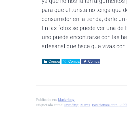
ya que no nos faltan argumentos p
para que el turista no tenga que d
consumidor en la tienda, darle u
En las fotos se puede ver una de l
uno puede encontrarse con las he
artesanal que hace que vivas con
Compa
Compa
Compa
rte
rte
rte
Publicado en:
Marketing
Etiquetado como:
Branding
,
Marca
,
Posicionamiento
,
Publ