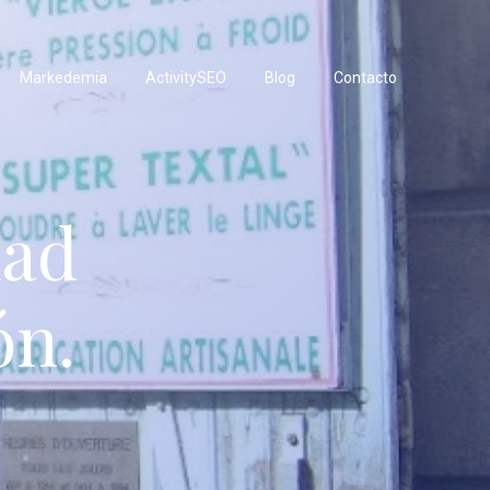
Markedemia
ActivitySEO
Blog
Contacto
dad
ón.