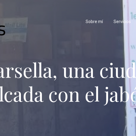
Sobre mí
Servicios
rsella, una ciu
lcada con el jab