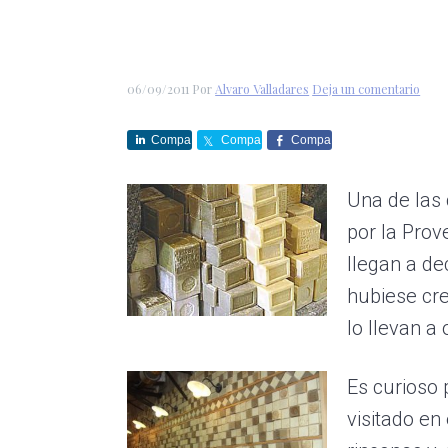
r
a
i
á
e
c
d
g
s
i
o
i
06/09/2011
Por
Alvaro Valladares
Deja un comentario
ó
p
n
n
r
a
Compa
Compa
Compa
rte
rte
rte
p
i
Una de las 
r
n
por la Prov
i
c
llegan a de
n
i
hubiese cre
c
p
lo llevan a 
i
a
p
l
Es curioso
a
visitado en
l