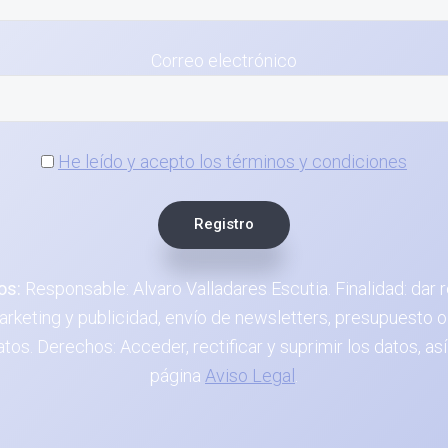
Correo electrónico
He leído y acepto los términos y condiciones
os:
Responsable: Alvaro Valladares Escutia. Finalidad: dar r
rketing y publicidad, envío de newsletters, presupuesto o
datos. Derechos: Acceder, rectificar y suprimir los datos,
página
Aviso Legal
.