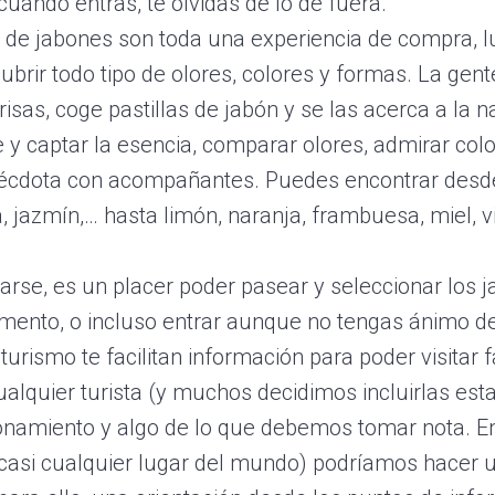
 cuando entras, te olvidas de lo de fuera.
s de jabones son toda una experiencia de compra, 
brir todo tipo de olores, colores y formas. La gent
risas, coge pastillas de jabón y se las acerca a la n
 y captar la esencia, comparar olores, admirar col
écdota con acompañantes. Puedes encontrar desd
, jazmín,… hasta limón, naranja, frambuesa, miel, vin
tarse, es un placer poder pasear y seleccionar los 
ento, o incluso entrar aunque no tengas ánimo de 
turismo te facilitan información para poder visitar f
ualquier turista (y muchos decidimos incluirlas esta
onamiento y algo de lo que debemos tomar nota. E
 casi cualquier lugar del mundo) podríamos hacer u