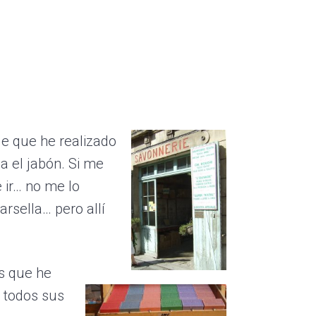
je que he realizado
ia el jabón. Si me
e ir… no me lo
rsella… pero allí
s que he
r todos sus