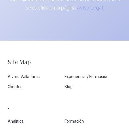
se explica en la página
Aviso Legal
.
Footer
Site Map
Alvaro Valladares
Experiencia y Formación
Clientes
Blog
.
Analítica
Formación