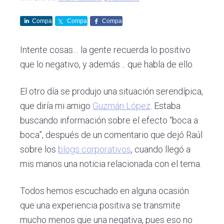
c
d
g
s
i
o
i
Compa
Compa
Compa
ó
p
n
rte
rte
rte
n
r
a
Intente cosas… la gente recuerda lo positivo
p
i
que lo negativo, y además… que habla de ello.
r
n
i
c
El otro día se produjo una situación serendípica,
n
i
que diría mi amigo
Guzmán López
. Estaba
c
p
buscando información sobre el efecto “boca a
i
a
boca”, después de un comentario que dejó Raúl
p
l
sobre los
blogs corporativos
, cuando llegó a
a
mis manos una noticia relacionada con el tema.
l
Todos hemos escuchado en alguna ocasión
que una experiencia positiva se transmite
mucho menos que una negativa, pues eso no