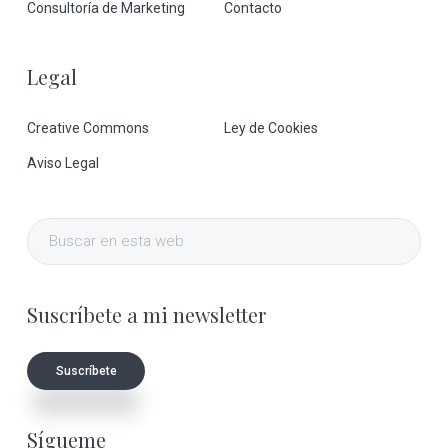
Consultoría de Marketing
Contacto
Legal
Creative Commons
Ley de Cookies
Aviso Legal
Buscar
en
esta
Suscríbete a mi newsletter
web
Suscríbete
Sígueme