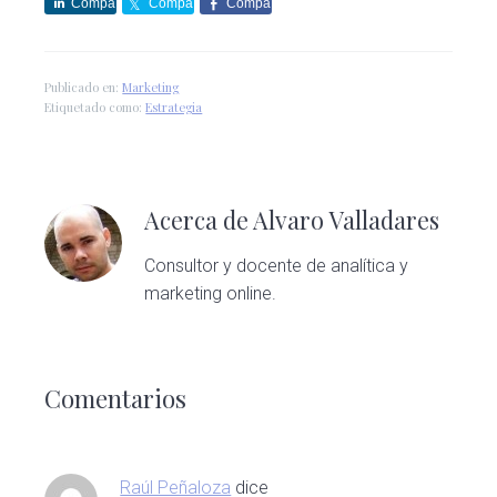
Compa
Compa
Compa
rte
rte
rte
Publicado en:
Marketing
Etiquetado como:
Estrategia
Acerca de
Alvaro Valladares
Consultor y docente de analítica y
marketing online.
Interacciones
con
Comentarios
los
Raúl Peñaloza
dice