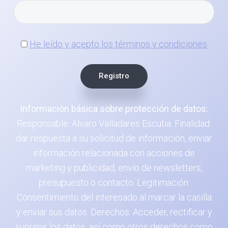
He leído y acepto los términos y condiciones
Información básica sobre protección de datos:
Responsable: Alvaro Valladares Escutia. Finalidad:
dar respuesta a su solicitud de información, enviar
información relacionada con acciones de
marketing y publicidad, envío de newsletters,
presupuesto o contacto. Legitimación:
Consentimiento del interesado al marcar la casilla
y enviar sus datos. Derechos: Acceder, rectificar y
suprimir los datos, así como otros derechos como