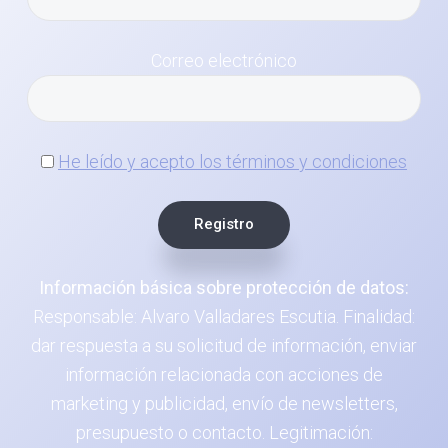
Correo electrónico
He leído y acepto los términos y condiciones
Información básica sobre protección de datos:
Responsable: Alvaro Valladares Escutia. Finalidad:
dar respuesta a su solicitud de información, enviar
información relacionada con acciones de
marketing y publicidad, envío de newsletters,
presupuesto o contacto. Legitimación: