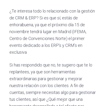
c
d
g
rte
rte
rte
s
i
o
i
¿Te interesa todo lo relacionado con la gestión
ó
p
n
de CRM & ERP? Si es que sí, estás de
n
r
a
enhorabuena, ya que el próximo día 15 de
p
i
noviembre tendrá lugar en Madrid (IFEMA,
r
n
Centro de Convenciones Norte) el primer
i
c
evento dedicado a los ERP’s y CRM’s en
n
i
exclusiva.
c
p
i
a
Si has respondido que no, te sugiero que te lo
p
l
replantees, ya que son herramientas
a
extraordinarias para gestionar y mejorar
l
nuestra relación con los clientes. A fin de
cuentas, siempre necesitas algo para gestionar
tus clientes, así que ¿Qué mejor que una