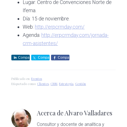
Lugar: Centro de Convenciones Norte de
Ifema.
Día: 15 de noviembre.
Web:
http://erpcrmday.com/
Agenda:
http://erpcrmday.com/jornada-
crm-asistentes/
Compa
Compa
Compa
rte
rte
rte
Publicado en:
Eventos
Etiquetado como:
Clientes
,
CRM
,
Estrategia
,
Gestión
Acerca de
Alvaro Valladares
Consultor y docente de analítica y