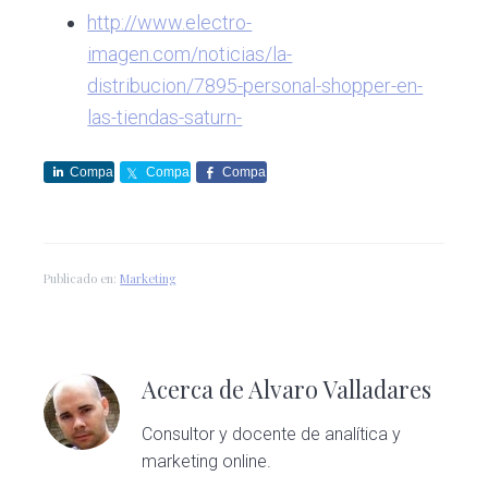
http://www.electro-
imagen.com/noticias/la-
distribucion/7895-personal-shopper-en-
las-tiendas-saturn-
Compa
Compa
Compa
rte
rte
rte
Publicado en:
Marketing
Acerca de
Alvaro Valladares
Consultor y docente de analítica y
marketing online.