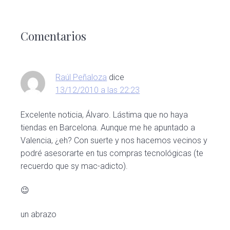
Interacciones
con
Comentarios
los
lectores
Raúl Peñaloza
dice
13/12/2010 a las 22:23
Excelente noticia, Álvaro. Lástima que no haya
tiendas en Barcelona. Aunque me he apuntado a
Valencia, ¿eh? Con suerte y nos hacemos vecinos y
podré asesorarte en tus compras tecnológicas (te
recuerdo que sy mac-adicto).
😉
un abrazo