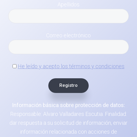
Apellidos
Correo electrónico
He leído y acepto los términos y condiciones
Información básica sobre protección de datos:
Responsable: Alvaro Valladares Escutia. Finalidad:
dar respuesta a su solicitud de información, enviar
información relacionada con acciones de