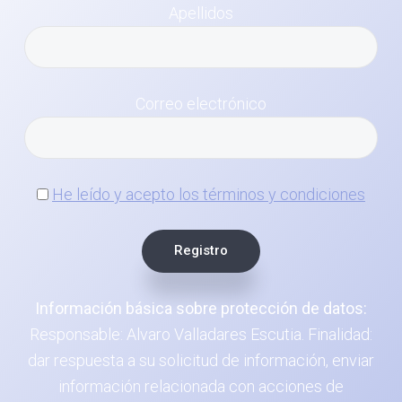
Apellidos
Correo electrónico
He leído y acepto los términos y condiciones
Información básica sobre protección de datos:
Responsable: Alvaro Valladares Escutia. Finalidad:
dar respuesta a su solicitud de información, enviar
información relacionada con acciones de