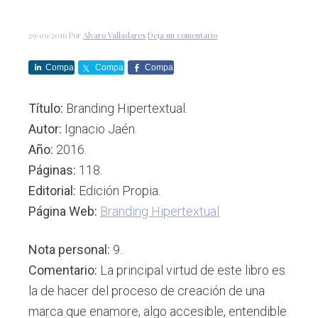
c
d
g
s
i
o
i
29/09/2016
Por
Alvaro Valladares
Deja un comentario
ó
p
n
n
r
a
Compa
Compa
Compa
p
i
rte
rte
rte
r
n
Título:
Branding Hipertextual.
i
c
Autor:
Ignacio Jaén.
n
i
Año:
2016.
c
p
Páginas:
118.
i
a
Editorial:
Edición Propia.
p
l
Página Web:
Branding Hipertextual
a
l
Nota personal:
9.
Comentario:
La principal virtud de este libro es
la de hacer del proceso de creación de una
marca que enamore, algo accesible, entendible