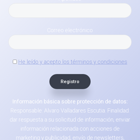
Correo electrónico
He leído y acepto los términos y condiciones
Información básica sobre protección de datos:
Responsable: Alvaro Valladares Escutia. Finalidad:
dar respuesta a su solicitud de información, enviar
información relacionada con acciones de
marketing y publicidad, envío de newsletters,