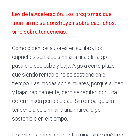
c
d
g
rte
rte
rte
s
i
o
i
Ley de la Aceleración. Los programas que
ó
p
n
triunfan no se construyen sobre caprichos,
n
r
a
sino sobre tendencias.
p
i
r
n
Como dicen los autores en su libro, los
i
c
caprichos son algo similar a una ola, algo
n
i
pasajero que sube y baja. Algo a corto plazo
c
p
que siendo rentable no se sostiene en el
i
a
tiempo. Las modas son similares, porque suben
p
l
y bajan rápidamente, pero se repiten con una
a
determinada periodicidad. Sin embargo una
l
tendencia es similar a una marea, algo
sostenible en el tiempo.
Por ello es importante determinar ante qué tipo