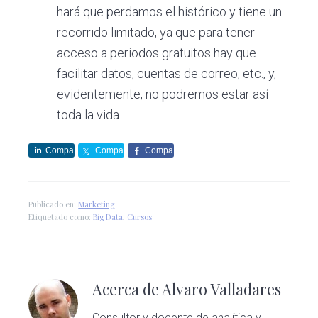
hará que perdamos el histórico y tiene un
recorrido limitado, ya que para tener
acceso a periodos gratuitos hay que
facilitar datos, cuentas de correo, etc., y,
evidentemente, no podremos estar así
toda la vida.
Compa
Compa
Compa
rte
rte
rte
Publicado en:
Marketing
Etiquetado como:
Big Data
,
Cursos
Acerca de
Alvaro Valladares
Consultor y docente de analítica y