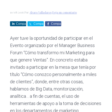
c
d
g
s
i
o
i
10/08/2016
Por
Alvaro Valladares
Deja un comentario
ó
p
n
n
r
a
Compa
Compa
Compa
p
i
rte
rte
rte
r
n
Ayer tuve la oportunidad de participar en el
i
c
Evento organizado por el Manager Business
n
i
Forum “Cómo transformo mi Marketing para
c
p
que genere Ventas”. En concreto estaba
i
a
invitado a participar en la mesa que tenía por
p
l
título “Cómo conozco personalmente a miles
a
de clientes”, donde, entre otras cosas,
l
hablamos de Big Data, monitorización,
analítica… a fin de cuentas, el uso de
herramientas de apoyo a la toma de decisiones
en los departamentos de marketing.