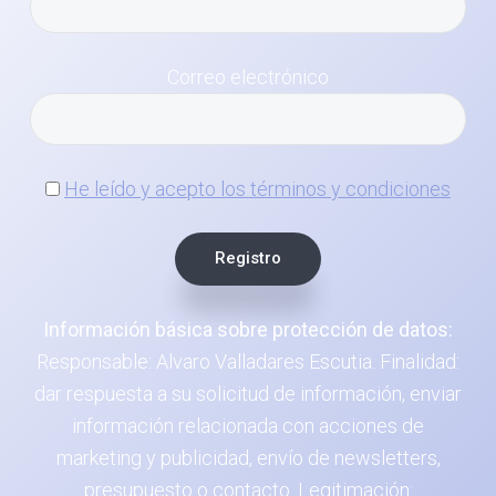
Correo electrónico
He leído y acepto los términos y condiciones
Información básica sobre protección de datos:
Responsable: Alvaro Valladares Escutia. Finalidad:
dar respuesta a su solicitud de información, enviar
información relacionada con acciones de
marketing y publicidad, envío de newsletters,
presupuesto o contacto. Legitimación: