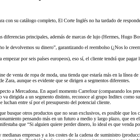
ara con su catálogo completo, El Corte Inglés no ha tardado de respond
Las diferencias principales, además de marcas de lujo (Hermes, Hugo Boss
ho le devolvemos su dinero”, garantizando el reembolso (¿Nos lo creem
 empezar por seis países europeos), eso sí, el cliente tendrá que pagar
e de venta de ropa de moda, una tienda que estaría más en la línea de 
de Zara, aunque es evidente que se dirigen a segmentos diferentes.
especto a Mercadona. En aquel momento Carrefour (comparando los prec
o va dirigida a un segmento distinto, reconoce al grupo Inditex como su
luchan entre sí por el presupuesto del potencial cliente.
 que busque otros productos que no sean exclusivos, es posible que los co
icionamiento pensando más en un futuro a medio y largo plazo, que en el
estaba que “Si alguien quiere perder dinero, lo ideal es que venda por
y medianas empresas y a los costes de la cadena de suministro (producc