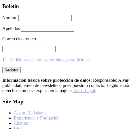
Boletín
Nombre
Apellidos
Correo electrónico
He leído y acepto los términos y condiciones
Información básica sobre protección de datos:
Responsable: Alvaro 
publicidad, envío de newsletters, presupuesto o contacto. Legitimación:
derechos como se explica en la página
Aviso Legal
.
Footer
Site Map
Alvaro Valladares
Experiencia y Formación
Clientes
Blog