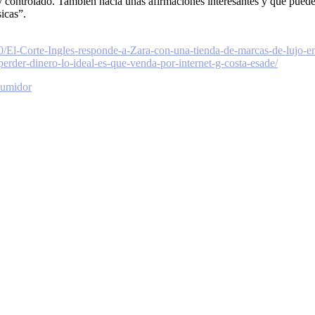
 controlado. También hacía unas afirmaciones interesantes y que pueden 
sicas”.
/El-Corte-Ingles-responde-a-Zara-con-una-tienda-de-marcas-de-lujo-en
perder-dinero-lo-ideal-es-que-venda-por-internet-g-costa-esade/
sumidor