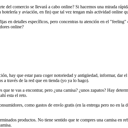
te del comercio se llevará a cabo online? Si hacemos una mirada rápida,
 hotelería y aviación, en fin) que tal vez tengan más actividad online qu
s en detalles específicos, pero concentras tu atención en el "feeling" que
dores online?
ción, hay que estar para coger notoriedad y antigüedad, informar, dar el
 a través de la red que en tienda (yo ya lo hago).
bes que te vas a encontrar, pero ¿una camisa? ¿unos zapatos? Hay dete
í esta el reto.
onsumidores, como gastos de envío gratis (en la entrega pero no en la d
erminados productos. No tiene sentido que te compres una camisa en reb
camisa.