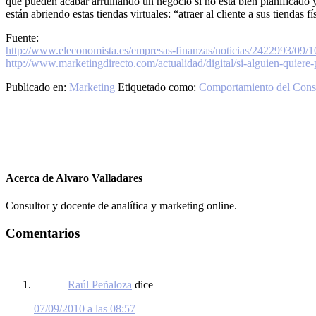
que pueden acabar arruinando un negocio si no está bien planificado y
están abriendo estas tiendas virtuales: “atraer al cliente a sus tiendas fí
Fuente:
http://www.eleconomista.es/empresas-finanzas/noticias/2422993/09/10
http://www.marketingdirecto.com/actualidad/digital/si-alguien-quiere-
Publicado en:
Marketing
Etiquetado como:
Comportamiento del Con
Acerca de
Alvaro Valladares
Consultor y docente de analítica y marketing online.
Interacciones
Comentarios
con
los
Raúl Peñaloza
dice
lectores
07/09/2010 a las 08:57