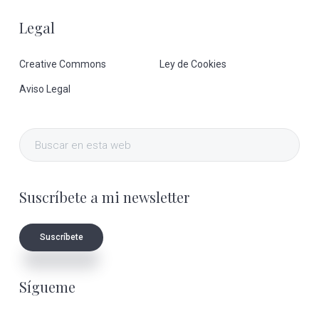
Legal
Creative Commons
Ley de Cookies
Aviso Legal
Buscar
en
esta
Suscríbete a mi newsletter
web
Suscríbete
Sígueme