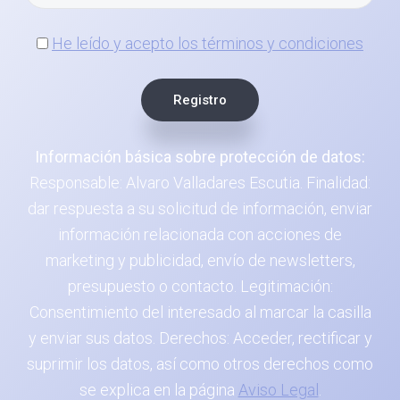
He leído y acepto los términos y condiciones
Información básica sobre protección de datos:
Responsable: Alvaro Valladares Escutia. Finalidad:
dar respuesta a su solicitud de información, enviar
información relacionada con acciones de
marketing y publicidad, envío de newsletters,
presupuesto o contacto. Legitimación:
Consentimiento del interesado al marcar la casilla
y enviar sus datos. Derechos: Acceder, rectificar y
suprimir los datos, así como otros derechos como
se explica en la página
Aviso Legal
.