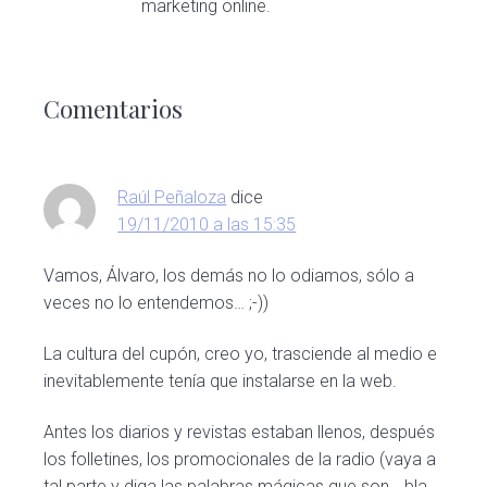
marketing online.
Interacciones
con
Comentarios
los
lectores
Raúl Peñaloza
dice
19/11/2010 a las 15:35
Vamos, Álvaro, los demás no lo odiamos, sólo a
veces no lo entendemos… ;-))
La cultura del cupón, creo yo, trasciende al medio e
inevitablemente tenía que instalarse en la web.
Antes los diarios y revistas estaban llenos, después
los folletines, los promocionales de la radio (vaya a
tal parte y diga las palabras mágicas que son… bla