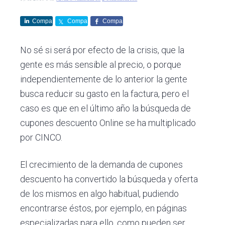
c
d
g
s
i
o
i
Compa
Compa
Compa
ó
p
n
rte
rte
rte
n
r
a
No sé si será por efecto de la crisis, que la
p
i
gente es más sensible al precio, o porque
r
n
independientemente de lo anterior la gente
i
c
busca reducir su gasto en la factura, pero el
n
i
caso es que en el último año la búsqueda de
c
p
cupones descuento Online se ha multiplicado
i
a
por CINCO.
p
l
a
El crecimiento de la demanda de cupones
l
descuento ha convertido la búsqueda y oferta
de los mismos en algo habitual, pudiendo
encontrarse éstos, por ejemplo, en páginas
especializadas para ello, como pueden ser