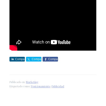
Compa
Compa
Compa
rte
rte
rte
Publicado en:
Marketing
Etiquetado como:
Posicionamiento
,
Publicidad