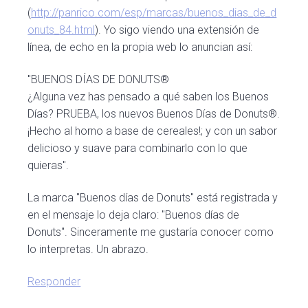
(
http://panrico.com/esp/marcas/buenos_dias_de_d
onuts_84.html
). Yo sigo viendo una extensión de
línea, de echo en la propia web lo anuncian así:
"BUENOS DÍAS DE DONUTS®
¿Alguna vez has pensado a qué saben los Buenos
Días? PRUEBA, los nuevos Buenos Días de Donuts®.
¡Hecho al horno a base de cereales!; y con un sabor
delicioso y suave para combinarlo con lo que
quieras".
La marca "Buenos días de Donuts" está registrada y
en el mensaje lo deja claro: "Buenos días de
Donuts". Sinceramente me gustaría conocer como
lo interpretas. Un abrazo.
Responder