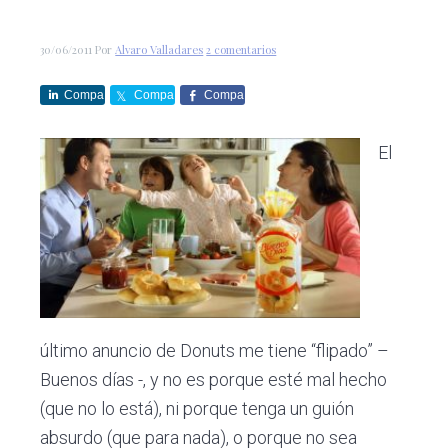
c
d
g
s
i
o
i
30/06/2011
Por
Alvaro Valladares
2 comentarios
ó
p
n
n
r
a
Compa
Compa
Compa
p
i
rte
rte
rte
r
n
El
i
c
n
i
c
p
i
a
p
l
a
l
último anuncio de Donuts me tiene “flipado” –
Buenos días -, y no es porque esté mal hecho
(que no lo está), ni porque tenga un guión
absurdo (que para nada), o porque no sea