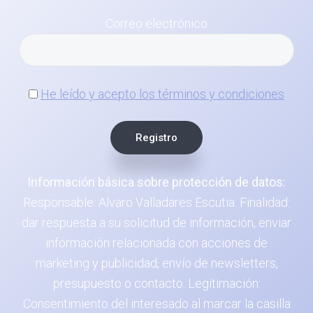
Correo electrónico
He leído y acepto los términos y condiciones
Información básica sobre protección de datos:
Responsable: Alvaro Valladares Escutia. Finalidad:
dar respuesta a su solicitud de información, enviar
información relacionada con acciones de
marketing y publicidad, envío de newsletters,
presupuesto o contacto. Legitimación:
Consentimiento del interesado al marcar la casilla