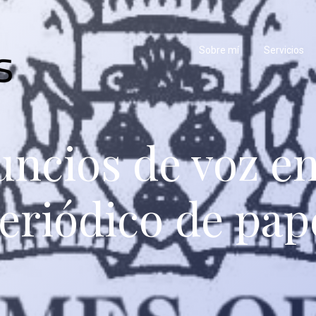
Sobre mí
Servicios
ncios de voz e
eriódico de pap