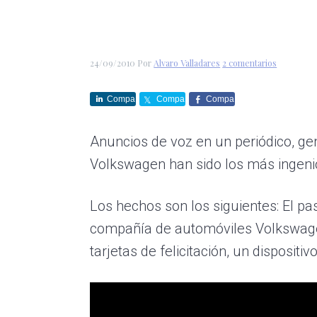
r
a
i
á
e
c
d
g
s
i
o
i
24/09/2010
Por
Alvaro Valladares
2 comentarios
ó
p
n
n
r
a
Compa
Compa
Compa
rte
rte
rte
p
i
Anuncios de voz en un periódico, ge
r
n
Volkswagen han sido los más ingenio
i
c
n
i
Los hechos son los siguientes: El pa
c
p
compañía de automóviles Volkswagen
i
a
tarjetas de felicitación, un dispositi
p
l
a
l