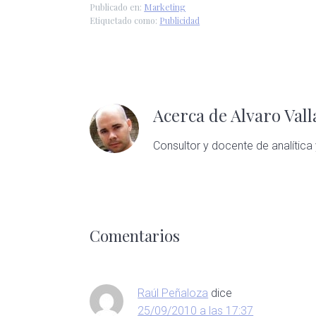
Publicado en:
Marketing
Etiquetado como:
Publicidad
Acerca de
Alvaro Val
Consultor y docente de analítica 
Interacciones
con
los
Comentarios
lectores
Raúl Peñaloza
dice
25/09/2010 a las 17:37