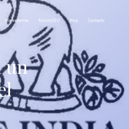
Markedemia
ActivitySEO
Blog
Contacto
n un
el