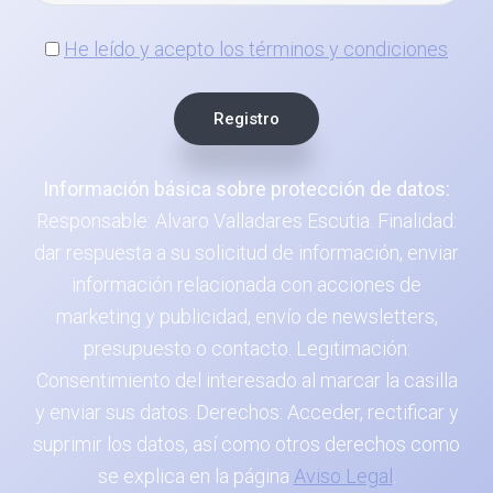
He leído y acepto los términos y condiciones
Información básica sobre protección de datos:
Responsable: Alvaro Valladares Escutia. Finalidad:
dar respuesta a su solicitud de información, enviar
información relacionada con acciones de
marketing y publicidad, envío de newsletters,
presupuesto o contacto. Legitimación:
Consentimiento del interesado al marcar la casilla
y enviar sus datos. Derechos: Acceder, rectificar y
suprimir los datos, así como otros derechos como
se explica en la página
Aviso Legal
.