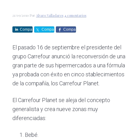
c
d
g
s
i
o
i
21/09/2010
Por
Alvaro Valladares
4 comentarios
ó
p
n
n
r
a
Compa
Compa
Compa
p
i
rte
rte
rte
r
n
El pasado 16 de septiembre el presidente del
i
c
grupo Carrefour anunció la reconversión de una
n
i
gran parte de sus hipermercados a una fórmula
c
p
ya probada con éxito en cinco stablecimientos
i
a
de la compañía, los Carrefour Planet.
p
l
a
El Carrefour Planet se aleja del concepto
l
generalista y crea nueve zonas muy
diferenciadas:
Bebé.