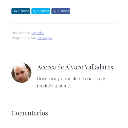
Compa
Compa
Compa
rte
rte
rte
Publicado en:
Logística
Etiquetado como:
Estrategia
Acerca de
Alvaro Valladares
Consultor y docente de analítica y
marketing online.
Interacciones
con
Comentarios
los