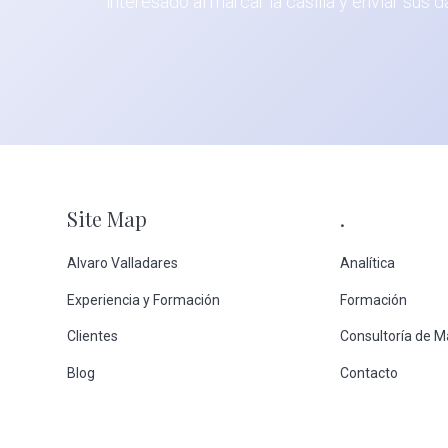
interesado al marcar la casilla y enviar sus 
Footer
Site Map
.
Alvaro Valladares
Analítica
Experiencia y Formación
Formación
Clientes
Consultoría de M
Blog
Contacto