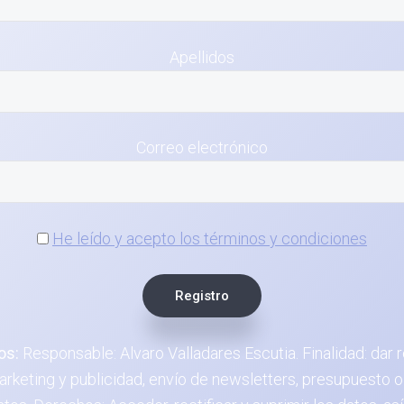
Apellidos
Correo electrónico
He leído y acepto los términos y condiciones
os:
Responsable: Alvaro Valladares Escutia. Finalidad: dar r
rketing y publicidad, envío de newsletters, presupuesto o