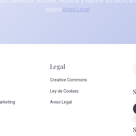
datos. Derechos: Acceder, rectificar y suprimir los datos,
página
Aviso Legal
.
Legal
B
e
Creative Commons
e
S
Ley de Cookies
w
arketing
Aviso Legal