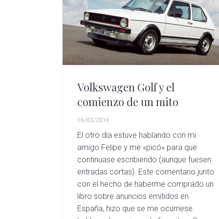
r
a
i
á
e
c
d
g
s
i
o
i
ó
p
n
n
r
a
Volkswagen Golf y el
p
i
comienzo de un mito
r
n
i
c
16/03/2010
n
i
El otro día estuve hablando con mi
amigo Felipe y me «picó» para que
c
p
continuase escribiendo (aunque fuesen
i
a
entradas cortas). Este comentario junto
p
l
con el hecho de haberme comprado un
a
libro sobre anuncios emitidos en
España, hizo que se me ocurriese
l