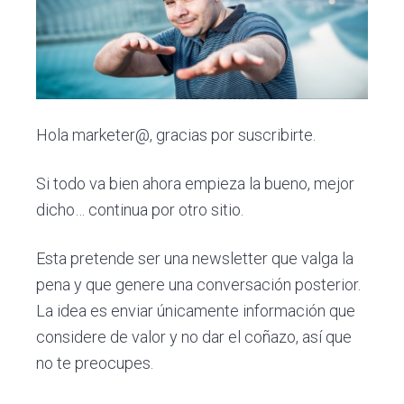
c
d
g
s
i
o
i
ó
p
n
n
r
a
p
i
r
n
Hola marketer@, gracias por suscribirte.
i
c
Si todo va bien ahora empieza la bueno, mejor
n
i
dicho… continua por otro sitio.
c
p
i
a
Esta pretende ser una newsletter que valga la
p
l
pena y que genere una conversación posterior.
a
La idea es enviar únicamente información que
l
considere de valor y no dar el coñazo, así que
no te preocupes.