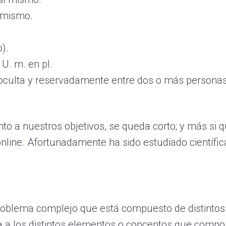
í mismo.
o).
 U. m. en pl.
 oculta y reservadamente entre dos o más personas,
to a nuestros objetivos, se queda corto; y más si
nline. Afortunadamente ha sido estudiado científi
roblema complejo que está compuesto de distintos 
 a los distintos elementos o conceptos que compon