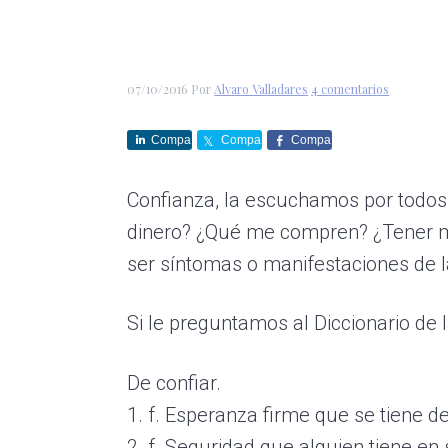
r
a
i
á
e
c
d
g
s
i
o
i
07/10/2016
Por
Alvaro Valladares
4 comentarios
ó
p
n
n
r
a
Compa
Compa
Compa
rte
rte
rte
p
i
Confianza, la escuchamos por todos 
r
n
dinero? ¿Qué me compren? ¿Tener m
i
c
ser síntomas o manifestaciones de l
n
i
c
p
Si le preguntamos al Diccionario de
i
a
p
l
De confiar.
a
1. f. Esperanza firme que se tiene de
l
2. f. Seguridad que alguien tiene en