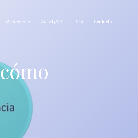
Markedemia
ActivitySEO
Blog
Contacto
y cómo