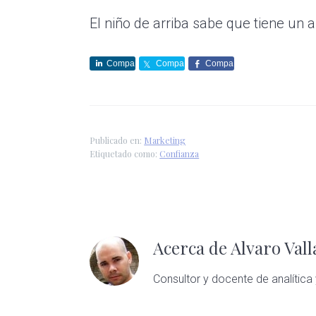
El niño de arriba sabe que tiene un 
Compa
Compa
Compa
rte
rte
rte
Publicado en:
Marketing
Etiquetado como:
Confianza
Acerca de
Alvaro Val
Consultor y docente de analítica 
Interacciones