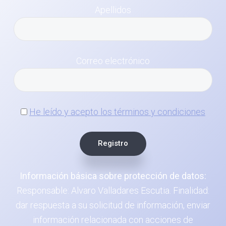
Apellidos
Correo electrónico
He leído y acepto los términos y condiciones
Información básica sobre protección de datos:
Responsable: Alvaro Valladares Escutia. Finalidad:
dar respuesta a su solicitud de información, enviar
información relacionada con acciones de