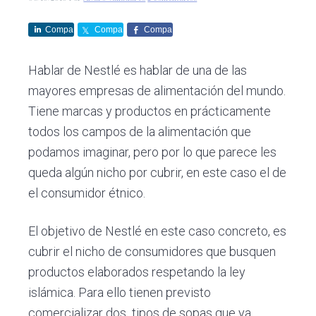
c
d
g
s
i
o
i
Compa
Compa
Compa
ó
p
n
rte
rte
rte
n
r
a
Hablar de Nestlé es hablar de una de las
p
i
mayores empresas de alimentación del mundo.
r
n
Tiene marcas y productos en prácticamente
i
c
todos los campos de la alimentación que
n
i
podamos imaginar, pero por lo que parece les
c
p
queda algún nicho por cubrir, en este caso el de
i
a
el consumidor étnico.
p
l
a
El objetivo de Nestlé en este caso concreto, es
l
cubrir el nicho de consumidores que busquen
productos elaborados respetando la ley
islámica. Para ello tienen previsto
comercializar dos tipos de sopas que ya