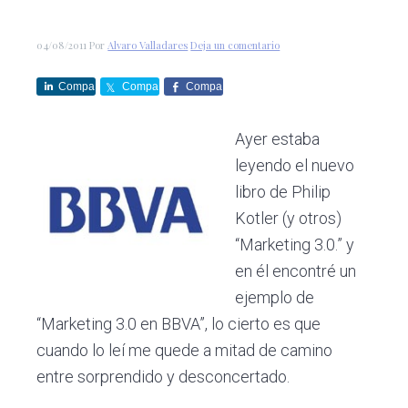
c
d
g
s
i
o
i
04/08/2011
Por
Alvaro Valladares
Deja un comentario
ó
p
n
n
r
a
Compa
Compa
Compa
p
i
rte
rte
rte
r
n
Ayer estaba
i
c
leyendo el nuevo
n
i
libro de Philip
c
p
Kotler (y otros)
i
a
“Marketing 3.0.” y
p
l
en él encontré un
a
ejemplo de
l
“Marketing 3.0 en BBVA”, lo cierto es que
cuando lo leí me quede a mitad de camino
entre sorprendido y desconcertado.