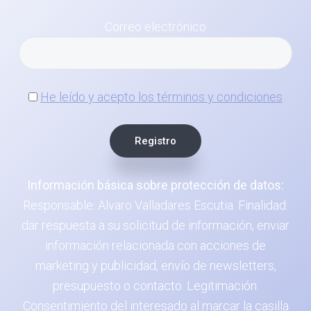
Correo electrónico
He leído y acepto los términos y condiciones
Información básica sobre protección de datos:
Responsable: Alvaro Valladares Escutia. Finalidad:
dar respuesta a su solicitud de información, enviar
información relacionada con acciones de
marketing y publicidad, envío de newsletters,
presupuesto o contacto. Legitimación:
Consentimiento del interesado al marcar la casilla