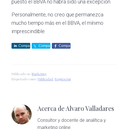
puesto el BBVA no habrá sido una excepción.
Personalmente, no creo que permanezca
mucho tiempo más en el BBVA, el mínimo
imprescindible.
Compa
Compa
Compa
rte
rte
rte
Publicado en:
Marketing
Etiquetado como:
Publicidad
,
Reputación
Acerca de
Alvaro Valladares
Consultor y docente de analítica y
marketing online.